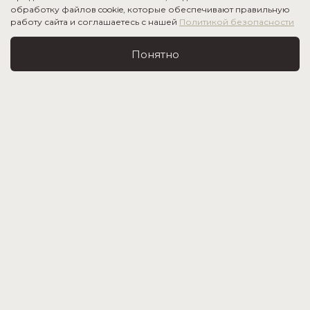
обработку файлов cookie, которые обеспечивают правильную
работу сайта и соглашаетесь с нашей
Политикой безопасности
ЛИФ-БАНДО
РОЗА
8 280 ₽
5 500 ₽
Понятно
от
до
СЛИТНЫЙ КУПАЛЬНИК С
ВЫРЕЗОМ 2.0
15 300 ₽