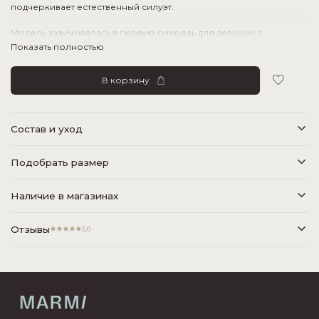
подчеркивает естественный силуэт.
Модель задумывалась в первую очередь для девушек с
небольшой чашей и будет смотреться на них особенно
Показать полностью
выразительно.
В корзину
Состав и уход
Подобрать размер
Наличие в магазинах
Отзывы
5.0