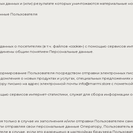
 данных и (или) результате которых уничтожаются материальные но
анные Пользователя
анных о посетителях (в т.ч. файлов «cookie») с помощью сервисов инт
ъединены общим понятием Персональные данные.
формирование Пользователя посредством отправки электронных пис
домления о новых продуктах и услугах, специальных предложениях и
 письмо на адрес электронной почты info@marmi.store с пометкой «
ю сервисов интернет-статистики, служат для сбора информации о д
я только в случае их заполнения и/или отправки Пользователем с
ли отправляя свои персональные данные Оператору, Пользователь в
еле в случае, если это разрешено в настройках браузера Пользоват