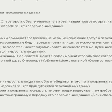
тки персональных данных
 Оператором, обеспечивается путем реализации правовых, организа
 области защиты персональных данных.
ных и принимает все возможные меры, исключающие доступ к перс
их условиях не будут переданы третьим лицам, за исключением случ
, Пользователь может актуализировать их самостоятельно, путем н
зация персональных данных».
иченным. Пользователь может в любой момент отозвать свое согла
онный адрес Оператора info@marmi.store с пометкой «Отзыв согласи
ачи персональных данных обязан убедиться в том, что иностранным 
 надежная защита прав субъектов персональных данных.
ории иностранных государств, не отвечающих вышеуказанным требова
на трансграничную передачу его персональных данных и/или испол