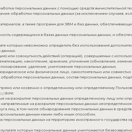
работка персональных данных с помощью средств вычислительной те
ение обработки персональных данных (за исключением случаев, ес
атериалов, а также программ для ЭВМ и баз данных, обеспечивающих 
ность содержащихся в базах данных персональных данных, и обесп
льтате которых невозможно определить без использования дополни
 данных;
ия) или совокупность действий (операций), совершаемых с использ
тематизацию, накопление, хранение, уточнение (обновление, измене
 блокирование, удаление, уничтожение персональных данных;
, юридическое или физическое лицо, самостоятельно или совместн
обработки персональных данных, состав персональных данных, под
 прямо или косвенно к определенному или определяемому Пользов
re/
.store;
ные на раскрытие персональных данных определенному лицу или опр
я, направленные на раскрытие персональных данных неопределенному
уга лиц, в том числе обнародование персональных данных в средс
персональным данным каким-либо иным способом;
ача персональных данных на территорию иностранного государства о
 результате которых персональные данные уничтожаются безвозвра