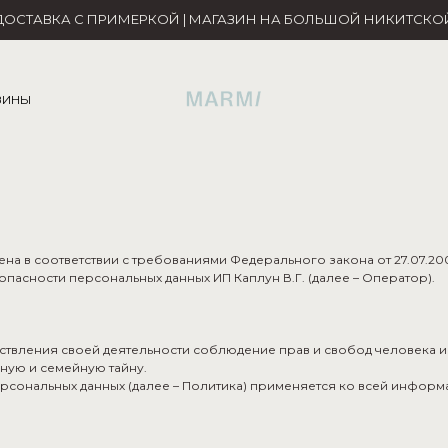
ДОСТАВКА С ПРИМЕРКОЙ | МАГАЗИН НА БОЛЬШОЙ НИКИТСКО
ЗИНЫ
на в соответствии с требованиями Федерального закона от 27.07.20
асности персональных данных ИП Каплун В.Г. (далее – Оператор).
ествления своей деятельности соблюдение прав и свобод человека и
ную и семейную тайну.
рсональных данных (далее – Политика) применяется ко всей информ