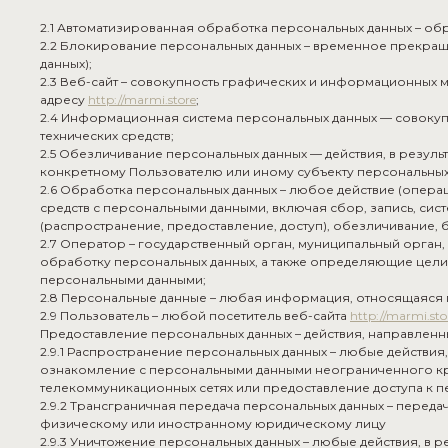
2.1 Автоматизированная обработка персональных данных – об
2.2 Блокирование персональных данных – временное прекращ
данных);
2.3 Веб-сайт – совокупность графических и информационных м
адресу
http://marmi.store
;
2.4 Информационная система персональных данных — совокуп
технических средств;
2.5 Обезличивание персональных данных — действия, в резу
конкретному Пользователю или иному субъекту персональных
2.6 Обработка персональных данных – любое действие (операц
средств с персональными данными, включая сбор, запись, сис
(распространение, предоставление, доступ), обезличивание,
2.7 Оператор – государственный орган, муниципальный орган
обработку персональных данных, а также определяющие цели 
персональными данными;
2.8 Персональные данные – любая информация, относящаяся
2.9 Пользователь – любой посетитель веб-сайта
http://marmi.sto
Предоставление персональных данных – действия, направлен
2.9.1 Распространение персональных данных – любые действи
ознакомление с персональными данными неограниченного кр
телекоммуникационных сетях или предоставление доступа к 
2.9.2 Трансграничная передача персональных данных – перед
физическому или иностранному юридическому лицу
2.9.3 Уничтожение персональных данных – любые действия, в