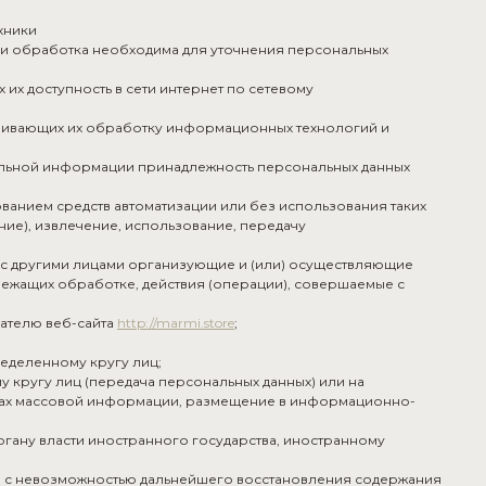
хники
ли обработка необходима для уточнения персональных
их доступность в сети интернет по сетевому
ечивающих их обработку информационных технологий и
тельной информации принадлежность персональных данных
ованием средств автоматизации или без использования таких
ние), извлечение, использование, передачу
о с другими лицами организующие и (или) осуществляющие
лежащих обработке, действия (операции), совершаемые с
ателю веб-сайта
http://marmi.store
;
еделенному кругу лиц;
 кругу лиц (передача персональных данных) или на
твах массовой информации, размещение в информационно-
ргану власти иностранного государства, иностранному
тно с невозможностью дальнейшего восстановления содержания