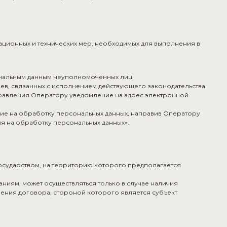
ционных и технических мер, необходимых для выполнения в
ональным данным неуполномоченных лиц.
аев, связанных с исполнением действующего законодательства.
аправления Оператору уведомление на адрес электронной
сие на обработку персональных данных, направив Оператору
я на обработку персональных данных».
государством, на территорию которого предполагается
ниям, может осуществляться только в случае наличия
нения договора, стороной которого является субъект