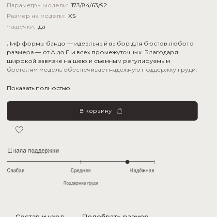
Параметры модели:
173/84/63/92
Размер на модели:
XS
Чашечки:
да
Лиф формы бандо — идеальный выбор для бюстов любого
размера — от A до Е и всех промежуточных. Благодаря
широкой завязке на шею и съемным регулируемым
бретелям модель обеспечивает надежную поддержку груди.
Знаковая модель бренда дополнена завязками в комплекте,
Показать полностью
которые позволяют носить изделие более чем 12ю
различными способами и делают ее идеально подходящей
для загара.
В корзину
Тактильные ощущения: плотный, гладкий и шелковистый
материал
Фактура: матовый
Состав и уход
Подобрать размер