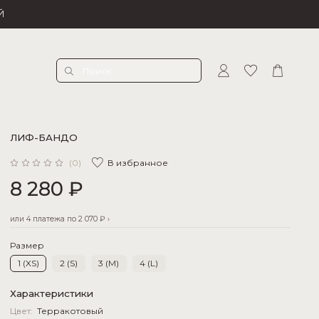
Й
ЛИФ-БАНДО
В избранное
(0)
8 280 ₽
или 4 платежа по
2 070 ₽
›
Размер
1 (XS)
2 (S)
3 (M)
4 (L)
Характеристики
Цвет:
Терракотовый