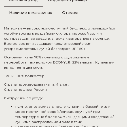
Наличие в магазинах
Отзывы
Материал — высокотехнологичный бифлекс, отличающийся
устойчивостью к воздействию хлора, морской соли и
солнцезащитных средств, а также к выгоранию на солнце.
Быстро сохнет и защищает кожу от воздействия
ультрафиолетовых лучей благодаря UPF 50+.
Основная ткань: 78% полиамид с содержанием
переработанных волокон ECONYL®, 22% эластан. Купальник
выполнен в два слоя.
Чаши: 100% полиэстер.
Страна производства ткани: Италия.
Страна пошива: Россия.
Инструкции по уходу:
нужно: ополаскивать после купания в бассейне или
море проточной водой /стирать вручную* при
температуре не более 30°С с щадящими средствами /
сушить в расправленном виде в тени
нельзя: гладить утюгом / отбеливать / сушить в