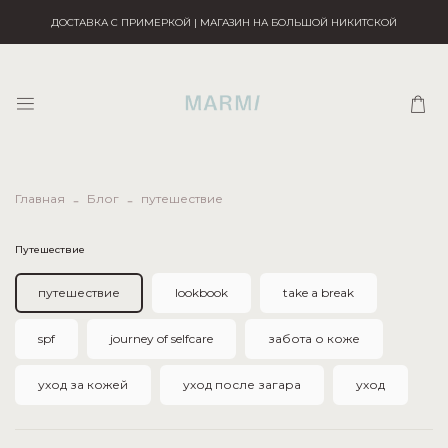
ДОСТАВКА С ПРИМЕРКОЙ | МАГАЗИН НА БОЛЬШОЙ НИКИТСКОЙ
Главная
Блог
путешествие
путешествие
путешествие
lookbook
take a break
spf
journey of selfcare
забота о коже
уход за кожей
уход после загара
уход