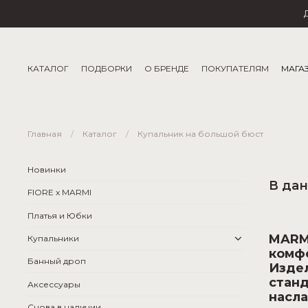
КАТАЛОГ
ПОДБОРКИ
О БРЕНДЕ
ПОКУПАТЕЛЯМ
МАГА
Главная
Каталог
Купальник на большой бюст
Новинки
В дан
FIORE x MARMI
Платья и Юбки
MARMI
Купальники
комф
Банный дроп
Издел
станд
Аксессуары
насла
Снова в наличии