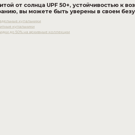
итой от солнца UPF 50+, устойчивостью к во
анию, вы можете быть уверены в своем безу
здельные купальники
итные купальники
идки до 50% на архивные коллекции