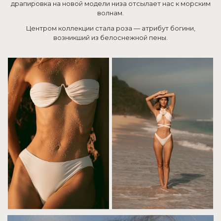
драпировка на новой модели низа отсылает нас к морским
волнам.
Центром коллекции стала роза — атрибут богини,
возникший из белоснежной пены.