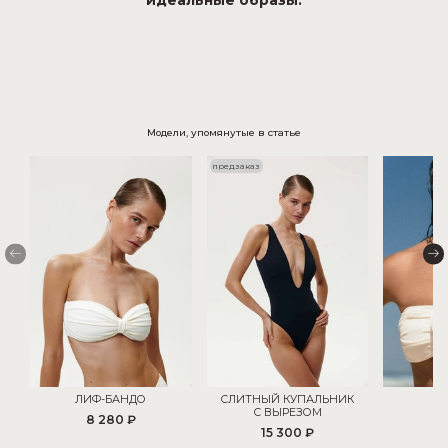
Модели, упомянутые в статье
предзаказ
ЛИФ-БАНДО
СЛИТНЫЙ КУПАЛЬНИК
С ВЫРЕЗОМ
8 280 ₽
5
15 300 ₽