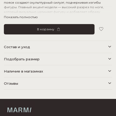
поясе создают скульптурный силуэт, подчеркивая изгибы
фигуры. Главный акцент модели — высокий разрез по ноге,
который визуально удлиняет фигуру и добавляет образу
легкости. Юбка выполнена из приятного к телу материала,
Показать полностью
гарантирующего комфортную посадку. Эта универсальная
модель станет прекрасным дополнением к любому купальнику,
В корзину
завершая ваш пляжный или летний образ.
Состав и уход
Подобрать размер
Наличие в магазинах
Отзывы