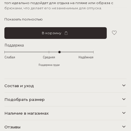
топ идеально подойдет для отдыха на пляже или образа с
брюками, что делает его незаменимым для отпуска.
Мы перенесли боковой шов чтобы визуально подчеркнуть зону
Показать полностью
груди и
дополнили лиф плотной эластичной резинкой по низу
для особенного комфорта и поддержки.
В корзину
Тактильные ощущения: плотный, гладкий, эластичный материал
Фактура: матовый
Состав и уход
Подобрать размер
Наличие в магазинах
Отзывы