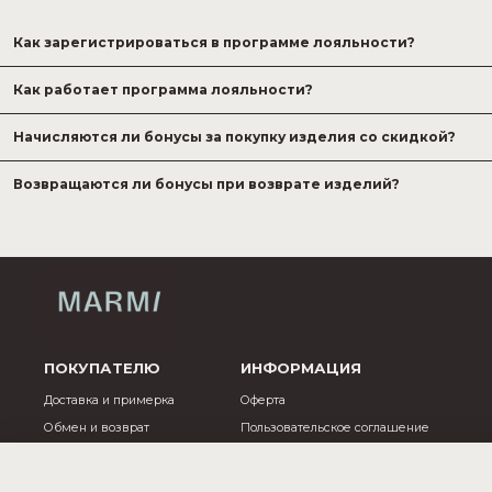
Как зарегистрироваться в программе лояльности?
Пройдите регистрацию в нашем Телеграм-боте, добавьте карту в эл
Как работает программа лояльности?
Начисляются ли бонусы за покупку изделия со скидкой?
Каждая покупка в MARMI приносит вам кэшбэк 5, 7 или 10% в зависи
Баллы за покупку моделей со скидкой не начисляются и не списыва
российский рубль.
Возвращаются ли бонусы при возврате изделий?
Оплатить баллами можно не больше 30% стоимости покупки, а ос
Если вы возвращаете изделие, за которое расплачивались бонусны
ПОКУПАТЕЛЮ
ИНФОРМАЦИЯ
Доставка и примерка
Оферта
Обмен и возврат
Пользовательское соглашение
Уход за изделиями
Реквизиты
Контакты