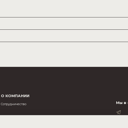
ектронный кошелек и используйте как при оплате на сайте, так и при
мости от уровня в виде бонусных баллов от потраченной суммы. Расхо
ются. Если в одном заказе есть позиции со скидкой и без, для расче
тавшуюся часть — любым удобным способом.
ми баллами, баллы будут считаться погашенными, вернется только су
О КОМПАНИИ
Мы в
Cотрудничество