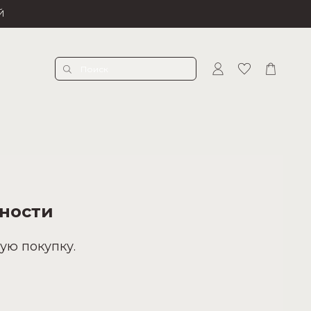
Й
ности
ую покупку.