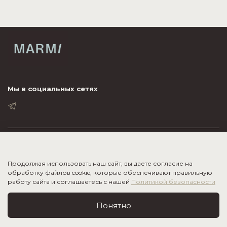
Мы в социальных сетях
ПОКУПАТЕЛЮ
ИНФОРМАЦИЯ
Продолжая использовать наш сайт, вы даете согласие на
обработку файлов cookie, которые обеспечивают правильную
работу сайта и соглашаетесь с нашей
Политикой безопасности
О КОМПАНИИ
Понятно
2020-2026
©